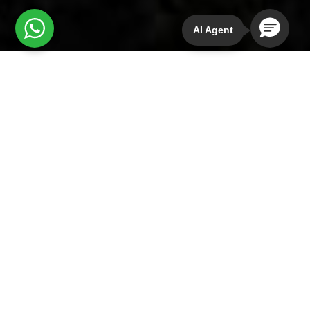
AI Agent
El valle central oaxaqueño se asienta entre la
Sierra
Madre Occidental
y la
Sierra Madre Oriental,
dos
extensas cadenas montañosas que recorren las
costas oriental y occidental de México. La región es
conocida internacionalmente por su
increíble
biodiversidad de plantas, musgos, animales,
micelios y aves
. Según los expertos en biodiversidad,
Oaxaca
es una de las regiones más importantes
para la conservación del medio ambiente en México
debido a su concentración de especies endémicas y
a los crecientes riesgos extractivistas para valiosos